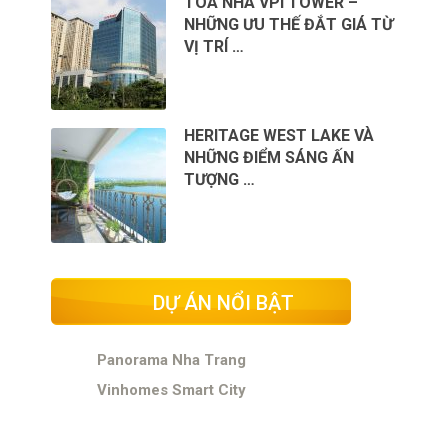
TÒA NHÀ VPI TOWER –
NHỮNG ƯU THẾ ĐẮT GIÁ TỪ
VỊ TRÍ …
HERITAGE WEST LAKE VÀ
NHỮNG ĐIỂM SÁNG ẤN
TƯỢNG …
DỰ ÁN NỔI BẬT
Panorama Nha Trang
Vinhomes Smart City