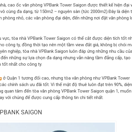
 nhà, cao ốc văn phòng VPBank Tower Saigon được thiết kế hiện đại 
g vô cùng đa dạng, từ 150m2 – nguyên sàn (tức 2000m2).Đây là diện t
 phòng nhỏ, các văn phòng đại diện, đến những nơi đặt văn phòng l
 vực, tòa nhà VPBank Tower Saigon có thể cắt được diện tích tốt nh
 công ty, đồng thời tạo nên một tầm view đắt giá, không bị chói m
yên nghiệp, tòa nhà VPBank Saigon luôn đáp ứng những nhu cầu củ
 đến những sự lựa chọn đa dạng nhưng vẫn nâng tầm đẳng cấp, tạo
h tốt nhất cho công ty.
g
ở Quận 1 tương đối cao, nhưng tòa văn phòng như VPBank Tower
ác chính sách ưu đãi tốt. Vì thế mật độ thuê luôn đạt trên 90%, diện
h hàng quan tâm đến tòa văn phòng VPBank Tower Saigon quận 1, muốn
gay với chúng để được cung cấp thông tin chi tiết nhất.
 VPBANK SAIGON