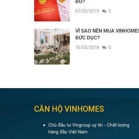
ĐỎ?
07/03/2019
0
VÌ SAO NÊN MUA VINHOME
ĐỨC DỤC?
16/03/2018
0
CĂN HỘ VINHOMES
Chủ đầu tư Vingroup uy tín - Chất lượng
hàng đầu Việt Nam