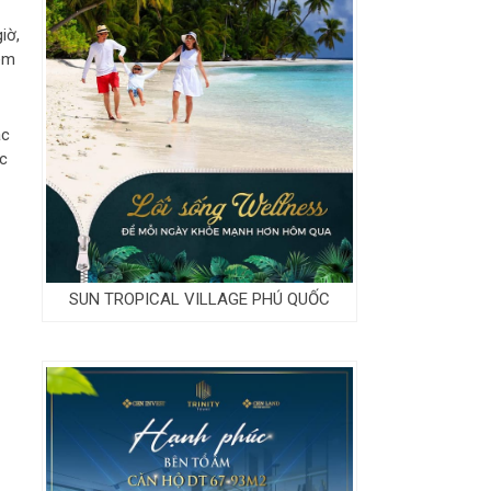
iờ,
hêm
ác
ệc
SUN TROPICAL VILLAGE PHÚ QUỐC