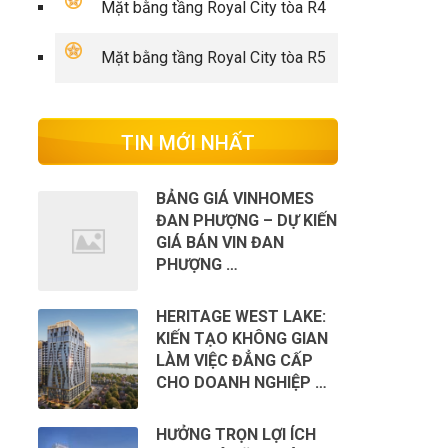
Mặt bằng tầng Royal City tòa R4
Mặt bằng tầng Royal City tòa R5
TIN MỚI NHẤT
BẢNG GIÁ VINHOMES
ĐAN PHƯỢNG – DỰ KIẾN
GIÁ BÁN VIN ĐAN
PHƯỢNG …
HERITAGE WEST LAKE:
KIẾN TẠO KHÔNG GIAN
LÀM VIỆC ĐẲNG CẤP
CHO DOANH NGHIỆP …
HƯỞNG TRỌN LỢI ÍCH