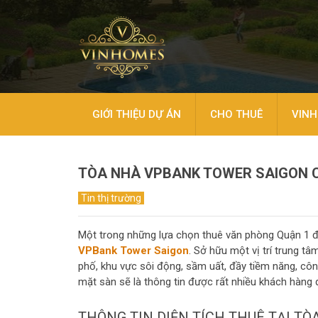
GIỚI THIỆU DỰ ÁN
CHO THUÊ
VINH
TÒA NHÀ VPBANK TOWER SAIGON C
Tin thị trường
Một trong những lựa chọn thuê văn phòng Quận 1 đư
VPBank Tower Saigon
. Sở hữu một vị trí trung t
phố, khu vực sôi động, sầm uất, đầy tiềm năng, công
mặt sàn sẽ là thông tin được rất nhiều khách hàng
THÔNG TIN DIỆN TÍCH THUÊ TẠI T