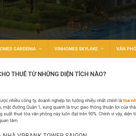
OMES GARDENIA
VINHOMES SKYLAKE
VĂN PH
HO THUÊ TỪ NHỮNG DIỆN TÍCH NÀO?
ợc nhiều công ty, doanh nghiệp tin tưởng nhiều nhất chính là
tòa n
âm, mặt đường Quận 1, xung quanh là trục giao thông thuận lợi của th
 suất thuê tòa văn phòng này luôn đạt trên 90%. Chính vì vậy, diện t
 quan tâm.
ÒA NHÀ VPBANK TOWER SAIGON