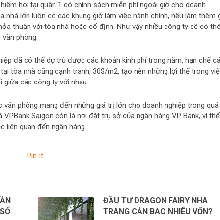
iếm hoi tại quận 1 có chính sách miễn phí ngoài giờ cho doanh
òa nhà lớn luôn có các khung giờ làm việc hành chính, nếu làm thêm g
 thỏa thuận với tòa nhà hoặc cố định. Như vậy nhiều công ty sẽ có t
ê văn phòng.
ghiệp đã có thể dự trù được các khoản kinh phí trong năm, hạn chế c
tại tòa nhà cũng cạnh tranh, 30$/m2, tạo nên những lợi thế trong vi
i giữa các công ty với nhau.
c văn phòng mang đến những giá trị lớn cho doanh nghiệp trong quá
 VPBank Saigon còn là nơi đặt trụ sở của ngân hàng VP Bank, vì thế
ệc liên quan đến ngân hàng.
Pin It
CẦN
ĐẦU TƯ DRAGON FAIRY NHA
 SỔ
TRANG CẦN BAO NHIÊU VỐN?