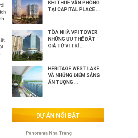
KHI THUÊ VĂN PHÒNG
với
TẠI CAPITAL PLACE …
ích
ớn
TÒA NHÀ VPI TOWER –
NHỮNG ƯU THẾ ĐẮT
ất,
GIÁ TỪ VỊ TRÍ …
ắt
a
HERITAGE WEST LAKE
VÀ NHỮNG ĐIỂM SÁNG
ẤN TƯỢNG …
DỰ ÁN NỔI BẬT
Panorama Nha Trang