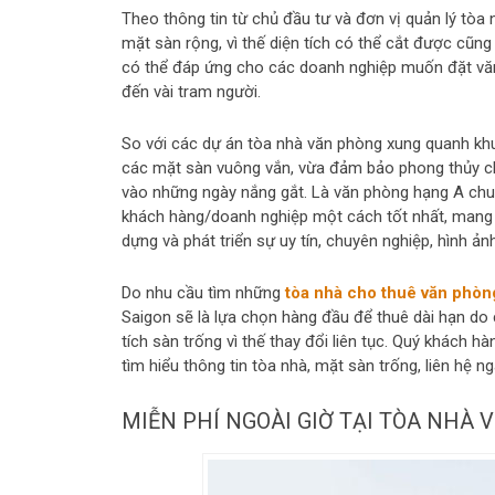
Theo thông tin từ chủ đầu tư và đơn vị quản lý tòa
mặt sàn rộng, vì thế diện tích có thể cắt được cũn
có thể đáp ứng cho các doanh nghiệp muốn đặt văn
đến vài tram người.
So với các dự án tòa nhà văn phòng xung quanh khu
các mặt sàn vuông vắn, vừa đảm bảo phong thủy cho
vào những ngày nắng gắt. Là văn phòng hạng A chu
khách hàng/doanh nghiệp một cách tốt nhất, mang
dựng và phát triển sự uy tín, chuyên nghiệp, hình ản
Do nhu cầu tìm những
tòa nhà cho thuê văn phòn
Saigon sẽ là lựa chọn hàng đầu để thuê dài hạn do c
tích sàn trống vì thế thay đổi liên tục. Quý khác
tìm hiểu thông tin tòa nhà, mặt sàn trống, liên hệ n
MIỄN PHÍ NGOÀI GIỜ TẠI TÒA NHÀ