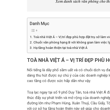
Xem danh sách văn phòng cho th
Danh Mục
Toà nhà Việt Á – Vị trí đẹp phù hợp đặt trụ sở làm v
Chuỗi văn phòng hạng B với không gian làm việc l
Hạ tầng hoàn thiện tại toà nhà Việt Á
TOÀ NHÀ VIỆT Á – VỊ TRÍ ĐẸP PHÙ 
Nổi tiếng là dãy phố sầm uất và có chuỗi dịch vụ đ
dàng thu hút được sự chú ý của các doanh nghiệp l
cao tầng có được sức hấp dẫn như vậy.
Toạ lạc ngay tại số 9 phố Duy Tân, toà nhà Việt Á đ
thúc đẩy sự phát triển và mở rộng của doanh nghiệp
đường lớn như Phạm Hùng, Xuân Thuỷ, Cầu Giấy, T
với cơ sở hạ tầng hoàn thiện này sẽ giúp cho doanh 