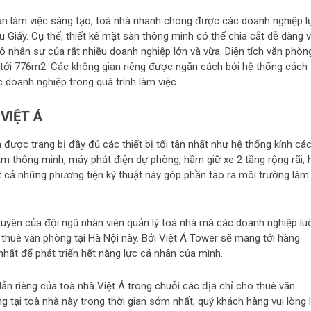
an làm việc sáng tạo, toà nhà nhanh chóng được các doanh nghiệp l
u Giấy. Cụ thể, thiết kế mặt sàn thông minh có thể chia cắt dễ dàng v
mô nhân sự của rất nhiều doanh nghiệp lớn và vừa. Diện tích văn phòn
2 tới 776m2. Các không gian riêng được ngăn cách bởi hệ thống cách
 doanh nghiệp trong quá trình làm việc.
VIỆT Á
được trang bị đầy đủ các thiết bị tối tân nhất như hệ thống kính cá
tâm thông minh, máy phát điện dự phòng, hầm giữ xe 2 tầng rộng rãi, 
t cả những phương tiện kỹ thuật này góp phần tạo ra môi trường làm
xuyên của đội ngũ nhân viên quản lý toà nhà mà các doanh nghiệp lu
 thuê văn phòng tại Hà Nội này. Bởi Việt Á Tower sẽ mang tới hàng
nhất để phát triển hết năng lực cá nhân của mình.
dẫn riêng của toà nhà Việt Á trong chuỗi các địa chỉ cho thuê văn
tại toà nhà này trong thời gian sớm nhất, quý khách hàng vui lòng l