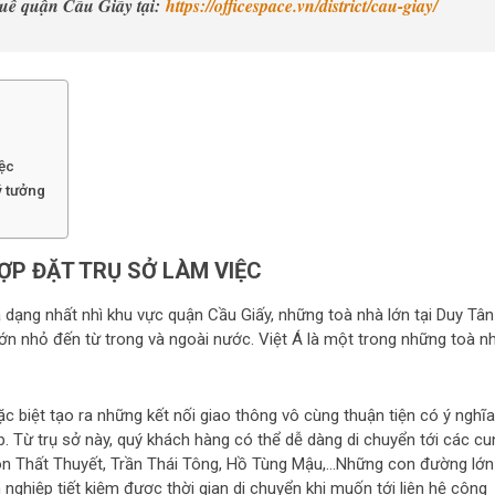
uê quận Cầu Giấy tại:
https://officespace.vn/district/cau-giay/
iệc
ý tưởng
HỢP ĐẶT TRỤ SỞ LÀM VIỆC
a dạng nhất nhì khu vực quận Cầu Giấy, những toà nhà lớn tại Duy Tân
ớn nhỏ đến từ trong và ngoài nước. Việt Á là một trong những toà n
ặc biệt tạo ra những kết nối giao thông vô cùng thuận tiện có ý nghĩa
. Từ trụ sở này, quý khách hàng có thể dễ dàng di chuyển tới các cu
ôn Thất Thuyết, Trần Thái Tông, Hồ Tùng Mậu,…Những con đường lớn
nghiệp tiết kiệm được thời gian di chuyển khi muốn tới liên hệ công