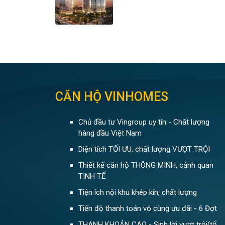
CĂN HỘ VINHOMES
Chủ đầu tư Vingroup uy tín - Chất lượng
hàng đầu Việt Nam
Diện tích TỐI ƯU, chất lượng VƯỢT TRỘI
Thiết kế căn hộ THÔNG MINH, cảnh quan
TINH TẾ
Tiện ích nội khu khép kín, chất lượng
Tiến độ thanh toán vô cùng ưu đãi - 6 Đợt
THANH KHOẢN CAO - Sinh lời vượt trội(tổ