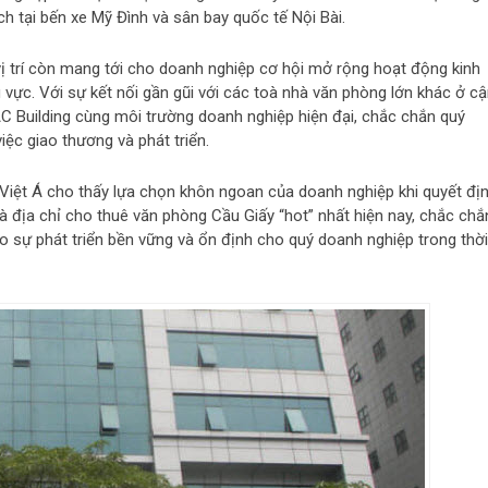
 tại bến xe Mỹ Đình và sân bay quốc tế Nội Bài.
 vị trí còn mang tới cho doanh nghiệp cơ hội mở rộng hoạt động kinh
 vực. Với sự kết nối gần gũi với các toà nhà văn phòng lớn khác ở c
 Building cùng môi trường doanh nghiệp hiện đại, chắc chắn quý
iệc giao thương và phát triển.
à Việt Á cho thấy lựa chọn khôn ngoan của doanh nghiệp khi quyết đị
 là địa chỉ cho thuê văn phòng Cầu Giấy “hot” nhất hiện nay, chắc chắ
ho sự phát triển bền vững và ổn định cho quý doanh nghiệp trong thời