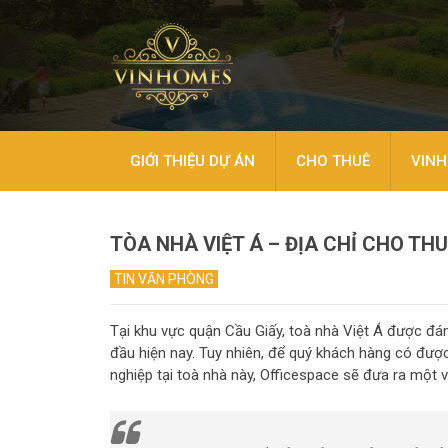
GIỚI THIỆU DỰ ÁN
CHO THUÊ
VINH
TÒA NHÀ VIỆT Á – ĐỊA CHỈ CHO TH
TIN VĂN PHÒNG
Tại khu vực quận Cầu Giấy, toà nhà Việt Á được đán
đầu hiện nay. Tuy nhiên, để quý khách hàng có đượ
nghiệp tại toà nhà này, Officespace sẽ đưa ra một v