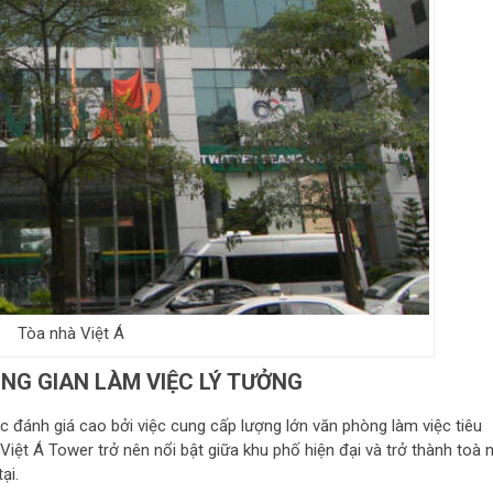
Tòa nhà Việt Á
NG GIAN LÀM VIỆC LÝ TƯỞNG
ợc đánh giá cao bởi việc cung cấp lượng lớn văn phòng làm việc tiêu
 Việt Á Tower trở nên nổi bật giữa khu phố hiện đại và trở thành toà 
ại.