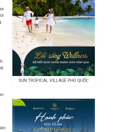
ựa
ới
g
ch
hệ
SUN TROPICAL VILLAGE PHÚ QUỐC
ôn
iên