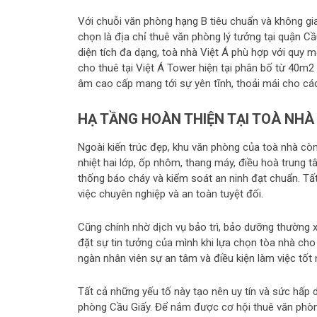
Với chuỗi văn phòng hạng B tiêu chuẩn và không gi
chọn là địa chỉ thuê văn phòng lý tưởng tại quận Cầ
diện tích đa dạng, toà nhà Việt Á phù hợp với quy 
cho thuê tại Việt Á Tower hiện tại phân bố từ 40m
âm cao cấp mang tới sự yên tĩnh, thoải mái cho các
HẠ TẦNG HOÀN THIỆN TẠI TOÀ NHÀ 
Ngoài kiến trúc đẹp, khu văn phòng của toà nhà còn 
nhiệt hai lớp, ốp nhôm, thang máy, điều hoà trung 
thống báo cháy và kiểm soát an ninh đạt chuẩn. Tấ
việc chuyên nghiệp và an toàn tuyệt đối.
Cũng chính nhờ dịch vụ bảo trì, bảo dưỡng thường 
đặt sự tin tưởng của mình khi lựa chọn tòa nhà cho
ngàn nhân viên sự an tâm và điều kiện làm việc tốt 
Tất cả những yếu tố này tạo nên uy tín và sức hấp 
phòng Cầu Giấy. Để nắm được cơ hội thuê văn phòng 