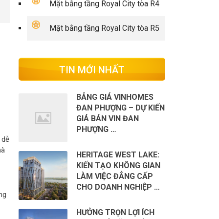
Mặt bằng tầng Royal City tòa R4
Mặt bằng tầng Royal City tòa R5
TIN MỚI NHẤT
BẢNG GIÁ VINHOMES
ĐAN PHƯỢNG – DỰ KIẾN
GIÁ BÁN VIN ĐAN
PHƯỢNG …
 dễ
hà
HERITAGE WEST LAKE:
KIẾN TẠO KHÔNG GIAN
LÀM VIỆC ĐẲNG CẤP
CHO DOANH NGHIỆP …
ng
HƯỞNG TRỌN LỢI ÍCH