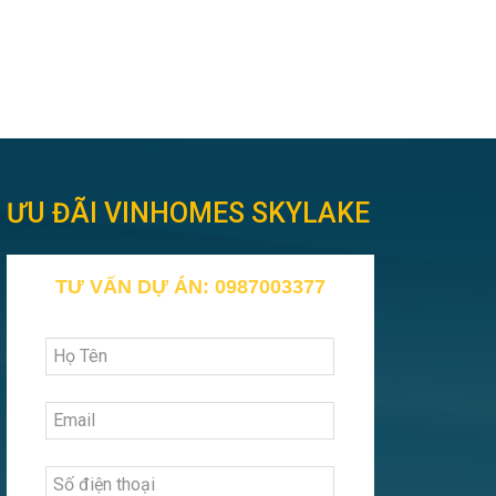
ƯU ĐÃI VINHOMES SKYLAKE
TƯ VẤN DỰ ÁN: 0987003377