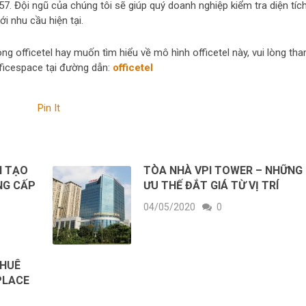
7. Đội ngũ của chúng tôi sẽ giúp quý doanh nghiệp kiểm tra diện tíc
ới nhu cầu hiện tại.
g officetel hay muốn tìm hiểu về mô hình officetel này, vui lòng th
fficespace tại đường dẫn:
officetel
Pin It
N TẠO
TÒA NHÀ VPI TOWER – NHỮNG
NG CẤP
ƯU THẾ ĐẮT GIÁ TỪ VỊ TRÍ
04/05/2020
0
THUÊ
PLACE