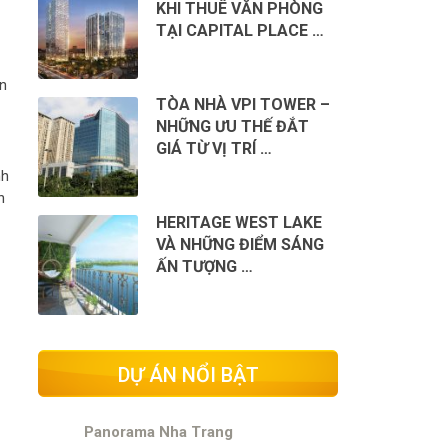
KHI THUÊ VĂN PHÒNG
TẠI CAPITAL PLACE …
ận
TÒA NHÀ VPI TOWER –
NHỮNG ƯU THẾ ĐẮT
GIÁ TỪ VỊ TRÍ …
nh
n
HERITAGE WEST LAKE
VÀ NHỮNG ĐIỂM SÁNG
ẤN TƯỢNG …
DỰ ÁN NỔI BẬT
Panorama Nha Trang