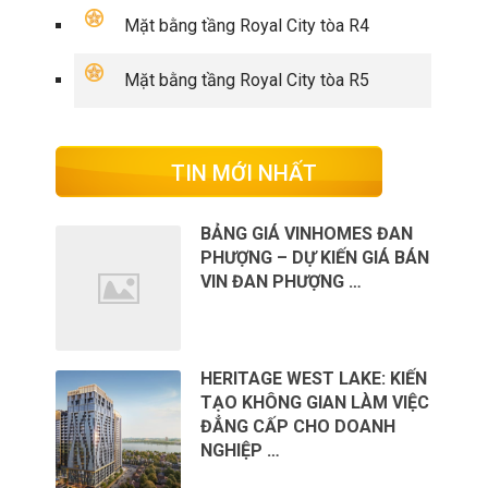
Mặt bằng tầng Royal City tòa R4
Mặt bằng tầng Royal City tòa R5
TIN MỚI NHẤT
BẢNG GIÁ VINHOMES ĐAN
PHƯỢNG – DỰ KIẾN GIÁ BÁN
VIN ĐAN PHƯỢNG …
HERITAGE WEST LAKE: KIẾN
TẠO KHÔNG GIAN LÀM VIỆC
ĐẲNG CẤP CHO DOANH
NGHIỆP …