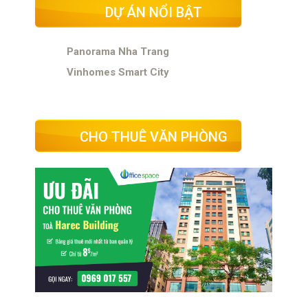
DỰ ÁN NỔI BẬT
Panorama Nha Trang
Vinhomes Smart City
CHO THUÊ VĂN PHÒNG