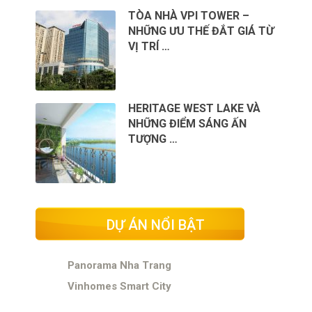
TÒA NHÀ VPI TOWER –
NHỮNG ƯU THẾ ĐẮT GIÁ TỪ
VỊ TRÍ …
HERITAGE WEST LAKE VÀ
NHỮNG ĐIỂM SÁNG ẤN
TƯỢNG …
DỰ ÁN NỔI BẬT
Panorama Nha Trang
Vinhomes Smart City