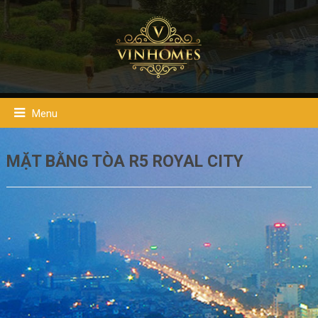
Menu
MẶT BẰNG TÒA R5 ROYAL CITY
Mặt bằng căn hộ tòa R5
chung cư Royal City
được thiết kế đa
dạng với 10 loại diện tích khác nhau, dao động từ 93 đến
137.6m2. Các căn hộ được thiết kế từ 2 đến 3 phòng ngủ.
Diện tích các căn hộ Royal City tòa R5 gồm: 93m2, 131.5m2,
131.4m2, 112.4m2, 104.9m2, 102.1m2, 101.8m2, 132.3m2,
132.8m2, 137.6m2.