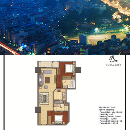
MẶT BẰNG CĂN HỘ R5-93M2 ROYAL CITY
NGUYỄN TRÃI
Căn hộ diện tích 93m2 tòa R5 chung cư Royal City được thiết kế
gồm 1 phòng khách + 1 phòng ăn, 1 phòng bếp, 2 phòng ngủ và 2
WC.