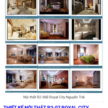
Nội thất R2-06B Royal City Nguyễn Trãi
THIẾT KẾ NỘI THẤT R2-07 ROYAL CITY