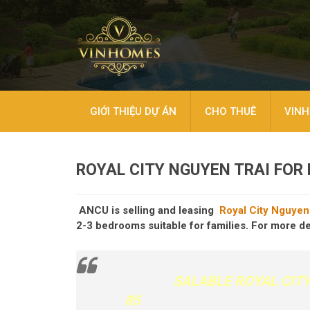
GIỚI THIỆU DỰ ÁN
CHO THUÊ
VINH
ROYAL CITY NGUYEN TRAI FOR 
ANCU is selling and leasing
Royal City Nguyen
2-3 bedrooms suitable for families. For more d
SALABLE ROYAL CIT
85