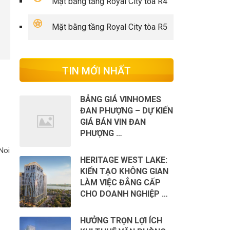
Mặt bằng tầng Royal City tòa R4
Mặt bằng tầng Royal City tòa R5
TIN MỚI NHẤT
BẢNG GIÁ VINHOMES
ĐAN PHƯỢNG – DỰ KIẾN
GIÁ BÁN VIN ĐAN
PHƯỢNG …
Noi
HERITAGE WEST LAKE:
KIẾN TẠO KHÔNG GIAN
LÀM VIỆC ĐẲNG CẤP
CHO DOANH NGHIỆP …
HƯỞNG TRỌN LỢI ÍCH