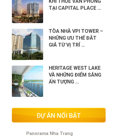
KHI THUÊ VĂN PHÒNG
TẠI CAPITAL PLACE …
TÒA NHÀ VPI TOWER –
NHỮNG ƯU THẾ ĐẮT
GIÁ TỪ VỊ TRÍ …
HERITAGE WEST LAKE
VÀ NHỮNG ĐIỂM SÁNG
ẤN TƯỢNG …
DỰ ÁN NỔI BẬT
Panorama Nha Trang