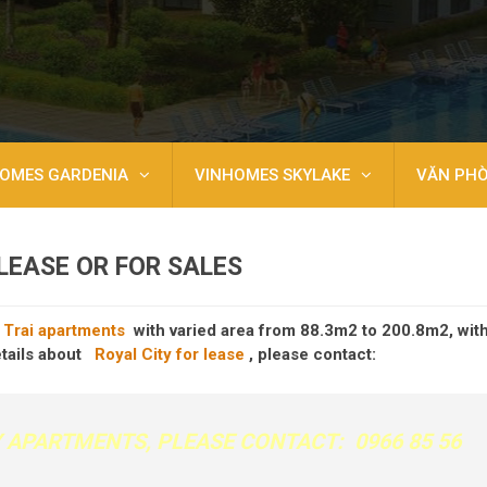
OMES GARDENIA
VINHOMES SKYLAKE
VĂN PH
LEASE OR FOR SALES
 Trai apartments
with varied area from 88.3m2 to 200.8m2, wit
etails about
Royal City for lease
, please contact:
Y APARTMENTS
, PLEASE CONTACT: 0966 85 56