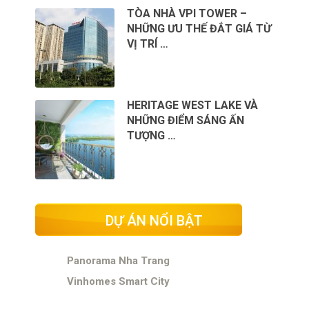
TÒA NHÀ VPI TOWER –
NHỮNG ƯU THẾ ĐẮT GIÁ TỪ
VỊ TRÍ …
HERITAGE WEST LAKE VÀ
NHỮNG ĐIỂM SÁNG ẤN
TƯỢNG …
DỰ ÁN NỔI BẬT
Panorama Nha Trang
Vinhomes Smart City