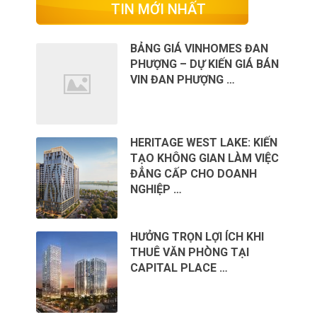
TIN MỚI NHẤT
BẢNG GIÁ VINHOMES ĐAN
PHƯỢNG – DỰ KIẾN GIÁ BÁN
VIN ĐAN PHƯỢNG …
HERITAGE WEST LAKE: KIẾN
TẠO KHÔNG GIAN LÀM VIỆC
ĐẲNG CẤP CHO DOANH
NGHIỆP …
HƯỞNG TRỌN LỢI ÍCH KHI
THUÊ VĂN PHÒNG TẠI
CAPITAL PLACE …