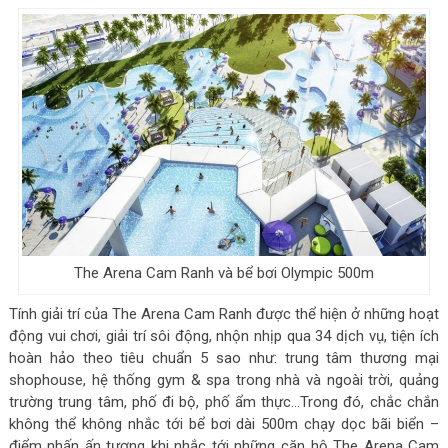
The Arena Cam Ranh và bể bơi Olympic 500m
Tính giải trí của The Arena Cam Ranh được thể hiện ở những hoạt
động vui chơi, giải trí sôi động, nhộn nhịp qua 34 dịch vụ, tiện ích
hoàn hảo theo tiêu chuẩn 5 sao như: trung tâm thương mại
shophouse, hệ thống gym & spa trong nhà và ngoài trời, quảng
trường trung tâm, phố đi bộ, phố ẩm thực…Trong đó, chắc chắn
không thể không nhắc tới bể bơi dài 500m chạy dọc bãi biển –
điểm nhấn ấn tượng khi nhắc tới những căn hộ The Arena Cam