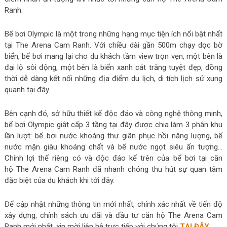
Ranh.
Bể bơi Olympic là một trong những hạng mục tiện ích nổi bật nhất
tại The Arena Cam Ranh. Với chiều dài gần 500m chạy dọc bờ
biển, bể bơi mang lại cho du khách tầm view trọn vẹn, một bên là
đại lộ sôi động, một bên là biển xanh cát trắng tuyệt đẹp, đồng
thời dễ dàng kết nối những địa điểm du lịch, di tích lịch sử xung
quanh tại đây.
Bên cạnh đó, sở hữu thiết kế độc đáo và công nghệ thông minh,
bể bơi Olympic giật cấp 3 tầng tại đây được chia làm 3 phân khu
lần lượt: bể bơi nước khoáng thư giãn phục hồi năng lượng, bể
nước mặn giàu khoáng chất và bể nước ngọt siêu ấn tượng…
Chính lợi thế riêng có và độc đáo kể trên của bể bơi tại căn
hộ The Arena Cam Ranh đã nhanh chóng thu hút sự quan tâm
đặc biệt của du khách khi tới đây.
Để cập nhật những thông tin mới nhất, chính xác nhất về tiến độ
xây dựng, chính sách ưu đãi và đầu tư căn hộ The Arena Cam
Ranh mới nhất, xin mời liên hệ trực tiếp với chúng tôi
TẠI ĐÂY