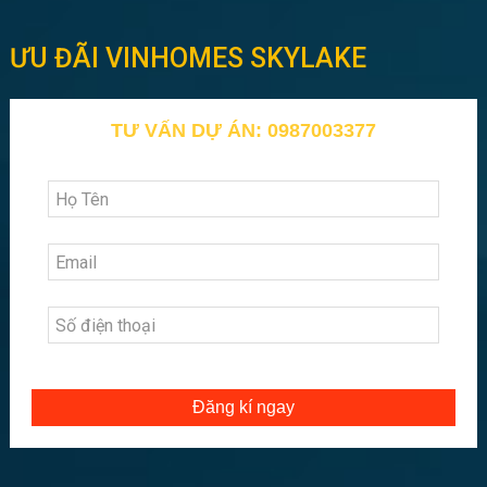
ƯU ĐÃI VINHOMES SKYLAKE
TƯ VẤN DỰ ÁN: 0987003377
Đăng kí ngay