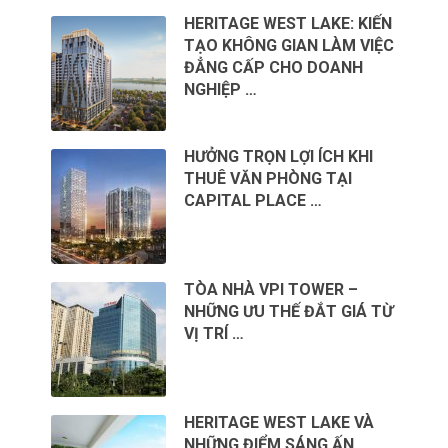
HERITAGE WEST LAKE: KIẾN
TẠO KHÔNG GIAN LÀM VIỆC
ĐẲNG CẤP CHO DOANH
NGHIỆP …
HƯỞNG TRỌN LỢI ÍCH KHI
THUÊ VĂN PHÒNG TẠI
CAPITAL PLACE …
TÒA NHÀ VPI TOWER –
NHỮNG ƯU THẾ ĐẮT GIÁ TỪ
VỊ TRÍ …
HERITAGE WEST LAKE VÀ
NHỮNG ĐIỂM SÁNG ẤN