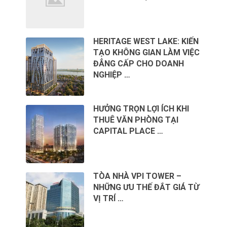
HERITAGE WEST LAKE: KIẾN
TẠO KHÔNG GIAN LÀM VIỆC
ĐẲNG CẤP CHO DOANH
NGHIỆP …
HƯỞNG TRỌN LỢI ÍCH KHI
THUÊ VĂN PHÒNG TẠI
CAPITAL PLACE …
TÒA NHÀ VPI TOWER –
NHỮNG ƯU THẾ ĐẮT GIÁ TỪ
VỊ TRÍ …