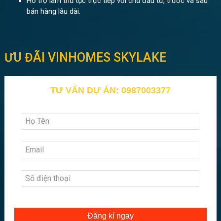
Hỗ trợ làm thủ tục trực tiếp với chủ đầu tư, trước và sau
bán hàng lâu dài.
ƯU ĐÃI VINHOMES SKYLAKE
TƯ VẤN DỰ ÁN: 0987003377
Đăng kí ngay