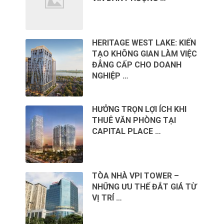
HERITAGE WEST LAKE: KIẾN
TẠO KHÔNG GIAN LÀM VIỆC
ĐẲNG CẤP CHO DOANH
NGHIỆP …
HƯỞNG TRỌN LỢI ÍCH KHI
THUÊ VĂN PHÒNG TẠI
CAPITAL PLACE …
TÒA NHÀ VPI TOWER –
NHỮNG ƯU THẾ ĐẮT GIÁ TỪ
VỊ TRÍ …