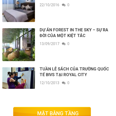
22/10/2016
0
DỰ ÁN FOREST IN THE SKY – SỰ RA
ĐỜI CỦA MỘT KIỆT TÁC
13/09/2017
0
TUẦN LỄ SÁCH CỦA TRƯỜNG QUỐC
TẾ BIVS TẠI ROYAL CITY
12/10/2013
0
MẶT BẰNG TẦNG