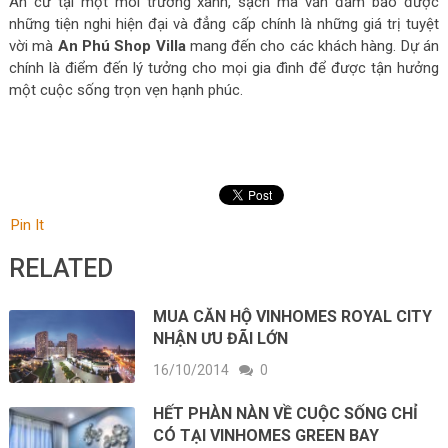
An cư tại một môi trường xanh, sạch mà vẫn đảm bảo được
những tiện nghi hiện đại và đẳng cấp chính là những giá trị tuyệt
vời mà
An Phú Shop Villa
mang đến cho các khách hàng. Dự án
chính là điểm đến lý tưởng cho mọi gia đình để được tận hưởng
một cuộc sống trọn vẹn hạnh phúc.
Pin It
RELATED
MUA CĂN HỘ VINHOMES ROYAL CITY
NHẬN ƯU ĐÃI LỚN
16/10/2014
0
HẾT PHÀN NÀN VỀ CUỘC SỐNG CHỈ
CÓ TẠI VINHOMES GREEN BAY