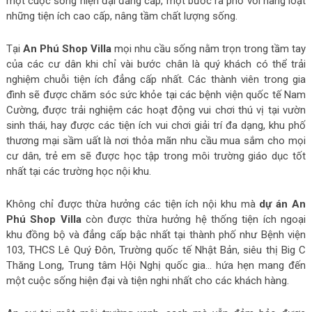
một cuộc sống hiện đại đẳng cấp, một bước ra phố với hàng loạt
những tiện ích cao cấp, nâng tầm chất lượng sống.
Tại
An Phú Shop Villa
mọi nhu cầu sống nằm trọn trong tầm tay
của các cư dân khi chỉ vài bước chân là quý khách có thể trải
nghiệm chuỗi tiện ích đẳng cấp nhất. Các thành viên trong gia
đình sẽ được chăm sóc sức khỏe tại các bệnh viện quốc tế Nam
Cường, được trải nghiệm các hoạt động vui chơi thú vị tại vườn
sinh thái, hay được các tiện ích vui chơi giải trí đa dạng, khu phố
thương mại sầm uất là nơi thỏa mãn nhu cầu mua sắm cho mọi
cư dân, trẻ em sẽ được học tập trong môi trường giáo dục tốt
nhất tại các trường học nội khu.
Không chỉ được thừa hưởng các tiện ích nội khu mà
dự án An
Phú Shop Villa
còn được thừa hưởng hệ thống tiện ích ngoại
khu đồng bộ và đẳng cấp bậc nhất tại thành phố như Bệnh viện
103, THCS Lê Quý Đôn, Trường quốc tế Nhật Bản, siêu thị Big C
Thăng Long, Trung tâm Hội Nghị quốc gia… hứa hẹn mang đến
một cuộc sống hiện đại và tiện nghi nhất cho các khách hàng.