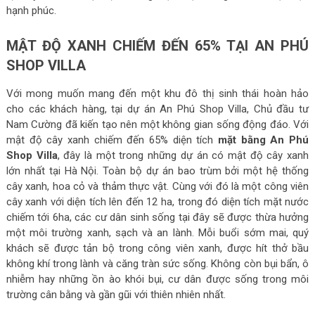
hạnh phúc.
MẬT ĐỘ XANH CHIẾM ĐẾN 65% TẠI AN PHÚ
SHOP VILLA
Với mong muốn mang đến một khu đô thị sinh thái hoàn hảo
cho các khách hàng, tại dự án An Phú Shop Villa, Chủ đầu tư
Nam Cường đã kiến tạo nên một không gian sống động đáo. Với
mật độ cây xanh chiếm đến 65% diện tích
mặt bằng An Phú
Shop Villa
, đây là một trong những dự án có mật độ cây xanh
lớn nhất tại Hà Nội. Toàn bộ dự án bao trùm bởi một hệ thống
cây xanh, hoa cỏ và thảm thực vật. Cùng với đó là một công viên
cây xanh với diện tích lên đến 12 ha, trong đó diện tích mặt nước
chiếm tới 6ha, các cư dân sinh sống tại đây sẽ được thừa hưởng
một môi trường xanh, sạch và an lành. Mỗi buổi sớm mai, quý
khách sẽ được tản bộ trong công viên xanh, được hít thở bầu
không khí trong lành và căng tràn sức sống. Không còn bụi bẩn, ô
nhiễm hay những ồn ào khói bụi, cư dân được sống trong môi
trường cân bằng và gần gũi với thiên nhiên nhất.