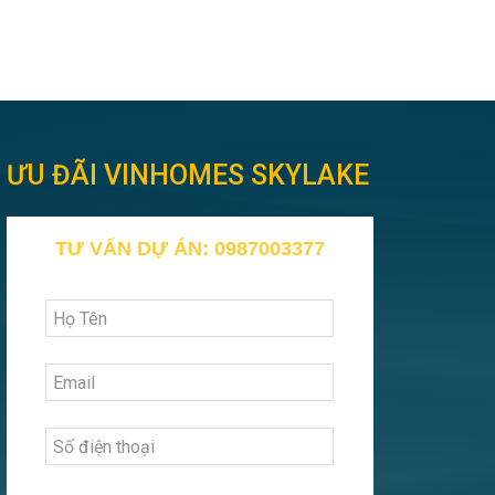
ƯU ĐÃI VINHOMES SKYLAKE
TƯ VẤN DỰ ÁN: 0987003377