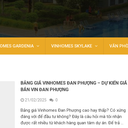
OMES GARDENIA
VINHOMES SKYLAKE
VĂN PH
BẢNG GIÁ VINHOMES ĐAN PHƯỢNG – DỰ KIẾN GIÁ
BÁN VIN ĐAN PHƯỢNG
21/02/2025
0
Bảng giá Vinhomes Đan Phượng cao hay thấp? Có xứng
đáng với để đầu tư không? Đây là câu hỏi mà tôi nhận
được rất nhiều từ khách hàng quan tâm dự án. Để trả …