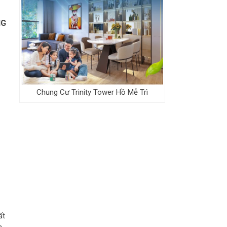
NG
Chung Cư Trinity Tower Hồ Mễ Trì
ất