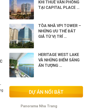
KHI THUÊ VĂN PHÒNG
TẠI CAPITAL PLACE …
o
TÒA NHÀ VPI TOWER –
NHỮNG ƯU THẾ ĐẮT
GIÁ TỪ VỊ TRÍ …
HERITAGE WEST LAKE
VÀ NHỮNG ĐIỂM SÁNG
ỘC
ẤN TƯỢNG …
–
ng
DỰ ÁN NỔI BẬT
Panorama Nha Trang