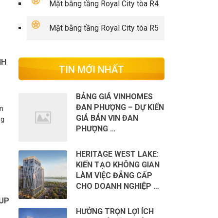
Mặt bằng tầng Royal City tòa R4
Mặt bằng tầng Royal City tòa R5
NH
TIN MỚI NHẤT
BẢNG GIÁ VINHOMES
ĐAN PHƯỢNG – DỰ KIẾN
án
GIÁ BÁN VIN ĐAN
ng
PHƯỢNG …
HERITAGE WEST LAKE:
KIẾN TẠO KHÔNG GIAN
LÀM VIỆC ĐẲNG CẤP
CHO DOANH NGHIỆP …
OUP
HƯỞNG TRỌN LỢI ÍCH