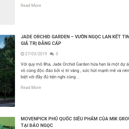
Read More
JADE ORCHID GARDEN – VƯỜN NGỌC LAN KẾT TI
GIÁ TRỊ ĐẲNG CẤP
27/03/2019
0
Với quy mô 8ha, Jade Orchid Garden hứa hẹn là một dự 
vô cùng độc đáo bởi vị trí vàng , sức hút mạnh mẽ và riê
biệt với đầy đủ tiện nghi cùng …
Read More
MOVENPICK PHÚ QUỐC SIÊU PHẨM CỦA MIK GR
TẠI ĐẢO NGỌC