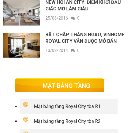
NEW HOI AN CITY: ĐIỂM KHỞI ĐẦU
GIẤC MƠ LÀM GIÀU
25/06/2016
0
BẤT CHẤP THÁNG NGÂU, VINHOME
ROYAL CITY VẪN ĐƯỢC MỞ BÁN
13/08/2014
0
MẶT BẰNG TẦNG
Mặt bằng tầng Royal City tòa R1
Mặt bằng tầng Royal City tòa R2