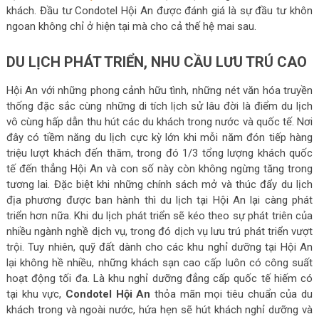
khách. Đầu tư Condotel Hội An được đánh giá là sự đầu tư khôn
ngoan không chỉ ở hiện tại mà cho cả thế hệ mai sau.
DU LỊCH PHÁT TRIỂN, NHU CẦU LƯU TRÚ CAO
Hội An với những phong cảnh hữu tình, những nét văn hóa truyền
thống đặc sắc cùng những di tích lịch sử lâu đời là điểm du lịch
vô cùng hấp dẫn thu hút các du khách trong nước và quốc tế. Nơi
đây có tiềm năng du lịch cực kỳ lớn khi mỗi năm đón tiếp hàng
triệu lượt khách đến thăm, trong đó 1/3 tổng lượng khách quốc
tế đến thẳng Hội An và con số này còn không ngừng tăng trong
tương lai. Đặc biệt khi những chính sách mở và thúc đẩy du lịch
địa phương được ban hành thì du lịch tại Hội An lại càng phát
triển hơn nữa. Khi du lịch phát triển sẽ kéo theo sự phát triên của
nhiều ngành nghề dịch vụ, trong đó dịch vụ lưu trú phát triển vượt
trội. Tuy nhiên, quỹ đất dành cho các khu nghỉ dưỡng tại Hội An
lại không hề nhiều, những khách sạn cao cấp luôn có công suất
hoạt động tối đa. Là khu nghỉ dưỡng đẳng cấp quốc tế hiếm có
tại khu vực,
Condotel Hội An
thỏa mãn mọi tiêu chuẩn của du
khách trong và ngoài nước, hứa hẹn sẽ hút khách nghỉ dưỡng và