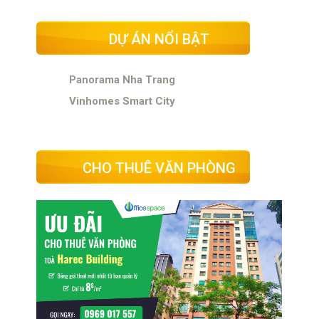
DỰ ÁN NỔI BẬT
Panorama Nha Trang
Vinhomes Smart City
CHO THUÊ VĂN PHÒNG