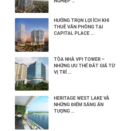
NGHIỆP …
HƯỞNG TRỌN LỢI ÍCH KHI
THUÊ VĂN PHÒNG TẠI
CAPITAL PLACE …
TÒA NHÀ VPI TOWER –
NHỮNG ƯU THẾ ĐẮT GIÁ TỪ
VỊ TRÍ …
HERITAGE WEST LAKE VÀ
NHỮNG ĐIỂM SÁNG ẤN
TƯỢNG …