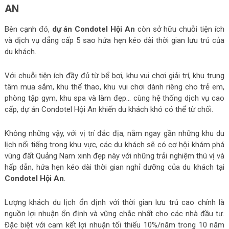
AN
Bên cạnh đó,
dự án Condotel Hội An
còn sở hữu chuỗi tiện ích
và dịch vụ đẳng cấp 5 sao hứa hẹn kéo dài thời gian lưu trú của
du khách.
Với chuỗi tiện ích đầy đủ từ bể bơi, khu vui chơi giải trí, khu trung
tâm mua sắm, khu thể thao, khu vui chơi dành riêng cho trẻ em,
phòng tập gym, khu spa và làm đẹp… cùng hệ thống dịch vụ cao
cấp, dự án Condotel Hội An khiến du khách khó có thể từ chối.
Không những vậy, với vị trí đắc địa, nằm ngay gần những khu du
lịch nổi tiếng trong khu vực, các du khách sẽ có cơ hội khám phá
vùng đất Quảng Nam xinh đẹp này với những trải nghiệm thú vị và
hấp dẫn, hứa hẹn kéo dài thời gian nghỉ dưỡng của du khách tại
Condotel Hội An
.
Lượng khách du lịch ổn định với thời gian lưu trú cao chính là
nguồn lợi nhuận ổn định và vững chắc nhất cho các nhà đầu tư.
Đặc biệt với cam kết lợi nhuận tối thiểu 10%/năm trong 10 năm