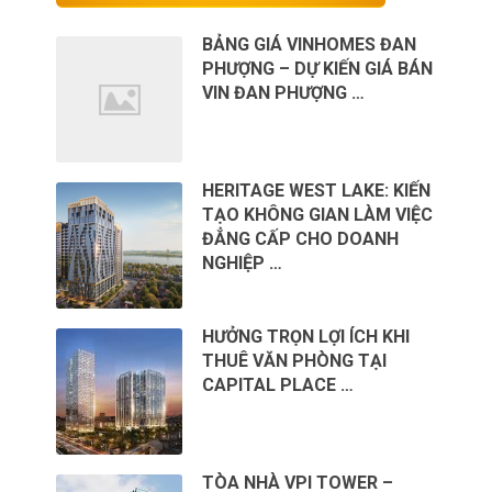
BẢNG GIÁ VINHOMES ĐAN
PHƯỢNG – DỰ KIẾN GIÁ BÁN
VIN ĐAN PHƯỢNG …
HERITAGE WEST LAKE: KIẾN
TẠO KHÔNG GIAN LÀM VIỆC
ĐẲNG CẤP CHO DOANH
NGHIỆP …
HƯỞNG TRỌN LỢI ÍCH KHI
THUÊ VĂN PHÒNG TẠI
CAPITAL PLACE …
TÒA NHÀ VPI TOWER –