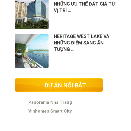
NHỮNG ƯU THẾ ĐẮT GIÁ TỪ
VỊ TRÍ …
HERITAGE WEST LAKE VÀ
NHỮNG ĐIỂM SÁNG ẤN
TƯỢNG …
DỰ ÁN NỔI BẬT
Panorama Nha Trang
Vinhomes Smart City