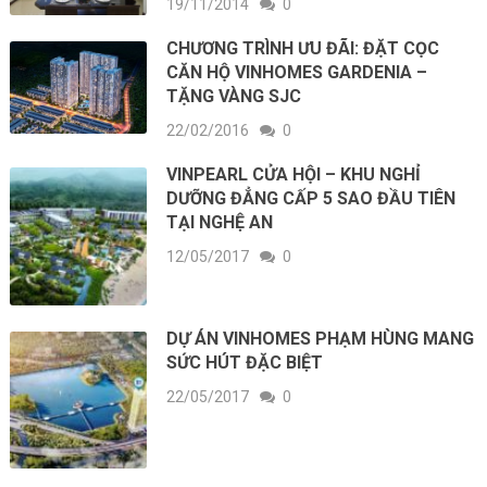
19/11/2014
0
CHƯƠNG TRÌNH ƯU ĐÃI: ĐẶT CỌC
CĂN HỘ VINHOMES GARDENIA –
TẶNG VÀNG SJC
22/02/2016
0
VINPEARL CỬA HỘI – KHU NGHỈ
DƯỠNG ĐẲNG CẤP 5 SAO ĐẦU TIÊN
TẠI NGHỆ AN
12/05/2017
0
DỰ ÁN VINHOMES PHẠM HÙNG MANG
SỨC HÚT ĐẶC BIỆT
22/05/2017
0