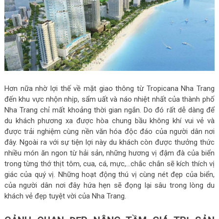
Hơn nữa nhờ lợi thế về mặt giao thông từ
Tropicana Nha Trang
đến khu vực nhộn nhịp, sẩm uất và náo nhiệt nhất của thành phố
Nha Trang chỉ mất khoảng thời gian ngắn. Do đó rất dễ dàng để
du khách phương xa được hòa chung bầu không khí vui vẻ và
được trải nghiệm cùng nền văn hóa độc đáo của người dân nơi
đây. Ngoài ra với sự tiện lợi này du khách còn được thưởng thức
nhiều món ăn ngon từ hải sản, những hương vị đậm đà của biển
trong từng thớ thịt tôm, cua, cá, mực,…chắc chắn sẽ kích thích vị
giác của quý vị. Những hoạt động thú vị cùng nét đẹp của biển,
của người dân nơi đây hứa hẹn sẽ đọng lại sâu trong lòng du
khách vẻ đẹp tuyệt vời của Nha Trang.