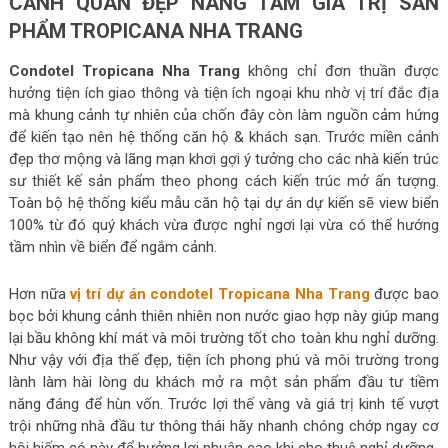
CẢNH QUAN ĐẸP NÂNG TẦM GIÁ TRỊ SẢN
PHẨM TROPICANA NHA TRANG
Condotel Tropicana Nha Trang
không chỉ đơn thuần được
hưởng tiện ích giao thông và tiện ích ngoại khu nhờ vị trí đắc địa
mà khung cảnh tự nhiên của chốn đây còn làm nguồn cảm hứng
để kiến tạo nên hệ thống căn hộ & khách sạn. Trước miền cảnh
đẹp thơ mộng và lãng mạn khơi gợi ý tưởng cho các nhà kiến trúc
sư thiết kế sản phẩm theo phong cách kiến trúc mở ấn tượng.
Toàn bộ hệ thống kiểu mẫu căn hộ tại dự án dự kiến sẽ view biển
100% từ đó quý khách vừa được nghỉ ngơi lại vừa có thể hướng
tầm nhìn về biển để ngắm cảnh.
Hơn nữa
vị trí dự án condotel Tropicana Nha Trang
được bao
bọc bởi khung cảnh thiên nhiên non nước giao hợp này giúp mang
lại bầu không khí mát và môi trường tốt cho toàn khu nghỉ dưỡng.
Như vậy với địa thế đẹp, tiện ích phong phú và môi trường trong
lành làm hài lòng du khách mở ra một sản phẩm đầu tư tiềm
năng đáng để hùn vốn. Trước lợi thế vàng và giá trị kinh tế vượt
trội những nhà đầu tư thông thái hãy nhanh chóng chớp ngay cơ