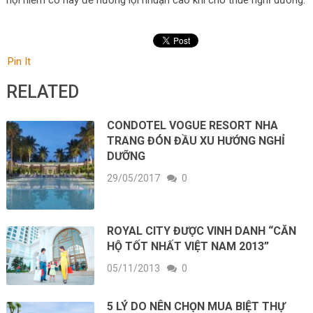
hội hiếm có này để hưởng lợi nhuận cao khi cho thuê nghỉ dưỡng.
Pin It
RELATED
CONDOTEL VOGUE RESORT NHA
TRANG ĐÓN ĐẦU XU HƯỚNG NGHỈ
DƯỠNG
29/05/2017
0
ROYAL CITY ĐƯỢC VINH DANH “CĂN
HỘ TỐT NHẤT VIỆT NAM 2013”
05/11/2013
0
5 LÝ DO NÊN CHỌN MUA BIỆT THỰ