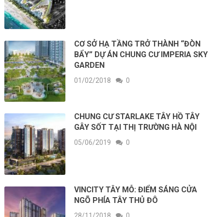
CƠ SỞ HẠ TẦNG TRỞ THÀNH “ĐÒN
BẨY” DỰ ÁN CHUNG CƯ IMPERIA SKY
GARDEN
01/02/2018
0
CHUNG CƯ STARLAKE TÂY HỒ TÂY
GÂY SỐT TẠI THỊ TRƯỜNG HÀ NỘI
05/06/2019
0
VINCITY TÂY MỖ: ĐIỂM SÁNG CỬA
NGÕ PHÍA TÂY THỦ ĐÔ
28/11/2018
0