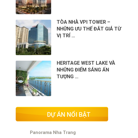
TÒA NHÀ VPI TOWER –
NHỮNG ƯU THẾ ĐẮT GIÁ TỪ
VỊ TRÍ …
HERITAGE WEST LAKE VÀ
NHỮNG ĐIỂM SÁNG ẤN
TƯỢNG …
DỰ ÁN NỔI BẬT
Panorama Nha Trang