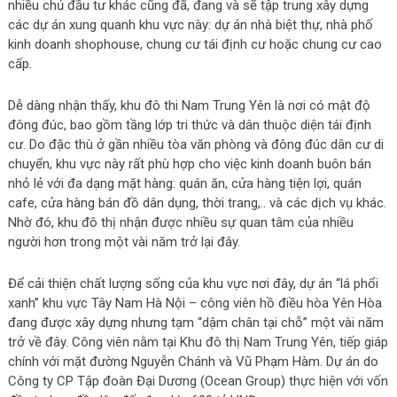
nhiều chủ đầu tư khác cũng đã, đang và sẽ tập trung xây dựng
các dự án xung quanh khu vực này: dự án nhà biệt thự, nhà phố
kinh doanh shophouse, chung cư tái định cư hoặc chung cư cao
cấp.
Dễ dàng nhận thấy, khu đô thi Nam Trung Yên là nơi có mật độ
đông đúc, bao gồm tầng lớp tri thức và dân thuộc diện tái định
cư. Do đặc thù ở gần nhiều tòa văn phòng và đông đúc dân cư di
chuyển, khu vực này rất phù hợp cho việc kinh doanh buôn bán
nhỏ lẻ với đa dạng mặt hàng: quán ăn, cửa hàng tiện lợi, quán
cafe, cửa hàng bán đồ dân dụng, thời trang,.. và các dịch vụ khác.
Nhờ đó, khu đô thị nhận được nhiều sự quan tâm của nhiều
người hơn trong một vài năm trở lại đây.
Để cải thiện chất lượng sống của khu vực nơi đây, dự án “lá phổi
xanh” khu vực Tây Nam Hà Nội – công viên hồ điều hòa Yên Hòa
đang được xây dựng nhưng tạm “dậm chân tại chỗ” một vài năm
trở về đây. Công viên nằm tại Khu đô thị Nam Trung Yên, tiếp giáp
chính với mặt đường Nguyễn Chánh và Vũ Phạm Hàm. Dự án do
Công ty CP Tập đoàn Đại Dương (Ocean Group) thực hiện với vốn