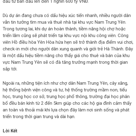
đầu tư ban đầu lên đến 1 nghìn 600 tỷ VNĐ.
Dù dự án đang chưa có dấu hiệu xúc tiến nhanh, nhiều người dân
vẫn tin tưởng tìm mua và thuê nhà tại khu vực Nam Trung Yên.
Trong tương lai, khi dự án hoàn thành, tiềm năng hội chợ hoặc
triển lãm cũng sẽ phát triển tại khu vực nội khu công viên. Công
viên Hồ điều hòa Yên Hòa hứa hẹn sẽ trở thành địa điểm vui chơi,
check-in mới cho người dân xung quanh và giới trẻ Hà Thành. Đây
là một dấu hiệu tiềm năng cho thấy giá cho thuê và bán của khu
vực Nam Trung Yên sẽ có đà tăng trưởng mạnh trong thời gian
sắp tới.
Ngoài ra, những tiện ích như chợ dân Nam Trung Yên, cây xăng,
hệ thống bệnh viện công và tư, hệ thống trường mầm non, tiểu
học, trung học cơ sở, trung học phổ thông, trường đại học phân
bổ đều bán kính từ 2 đến 5km giúp cho các hộ gia đình cảm thấy
an toàn và thoải mái khi lựa chọn đây làm nơi sinh sống và phát
triển trong thời gian trung và dài hạn.
Lời Kết