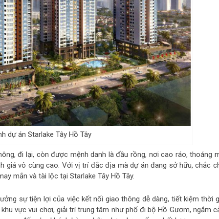
h dự án Starlake Tây Hồ Tây
thông, đi lại, còn được mệnh danh là đầu rồng, nơi cao ráo, thoáng m
nh giá vô cùng cao. Với vị trí đắc địa mà dự án đang sở hữu, chắc c
y mắn và tài lộc tại Starlake Tây Hồ Tây.
ng sự tiện lợi của việc kết nối giao thông dễ dàng, tiết kiệm thời 
 khu vực vui chơi, giải trí trung tâm như phố đi bộ Hồ Gươm, ngắm c