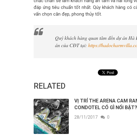
chắc chắn sẽ làm khách hàng an tâm và hài lòng với
đáp ứng tiêu chuẩn tốt nhất. Qúy khách hàng có câu
vấn chọn căn đẹp, phong thủy tốt.
Quý khách hàng quan tâm đến dự án Hà Đô
án của CĐT tại:
https://hadocharmvilla.c
RELATED
VỊ TRÍ THE ARENA CAM RA
CONDOTEL CÓ GÌ NỔI BẬT
28/11/2017
0