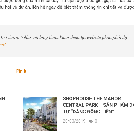
 cuộc sống của mình tại đây. Từ dịch dẹp theo giờ, giặt là… tất cả 
 hỏi về dự án, liên hệ ngay để biết thêm thông tin chi tiết và được
 Charm Villas vui lòng tham khảo thêm tại website phân phối dự
om/
Pin It
NH
SHOPHOUSE THE MANOR
?
CENTRAL PARK – SẢN PHẨM Đ
TƯ “ĐÁNG ĐỒNG TIỀN”
28/03/2019
0