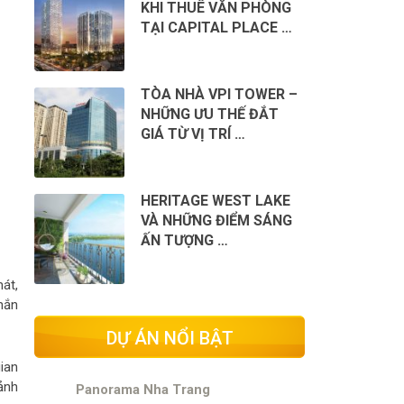
KHI THUÊ VĂN PHÒNG
TẠI CAPITAL PLACE …
TÒA NHÀ VPI TOWER –
NHỮNG ƯU THẾ ĐẮT
GIÁ TỪ VỊ TRÍ …
HERITAGE WEST LAKE
VÀ NHỮNG ĐIỂM SÁNG
ẤN TƯỢNG …
át,
hắn
DỰ ÁN NỔI BẬT
gian
ảnh
Panorama Nha Trang