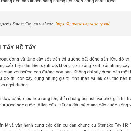
ơi mang đến cho khách hàng những lựa chọn sống chất lượng.
eria Smart City tại website:
https://imperias-smartcity.vn/
Ị TÂY HỒ TÂY
hoạt động và từng gây sốt trên thị trường bất động sản. Khu đô thị
ng cấp, hiện đại. Bên cạnh đó, không gian sống xanh với những cây 
lãng mạn với những con đường hoa ban. Không chỉ xây dựng nên một 
 đô thị còn xây dựng những giá trị tinh thần và lâu dài, tạo nên 
 và nghỉ dưỡng.
ây, từ hồ điều hòa rộng lớn, đến những tiện ích vui chơi giải trí, t
g trường học quốc tế liên cấp… tất cả đều sẽ mang đến cuộc sống v
ản lý và vận hành cung cấp đến cư dân chung cư Starlake Tây Hồ 