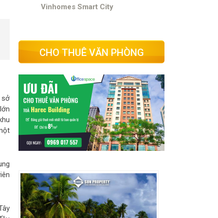
Vinhomes Smart City
CHO THUÊ VĂN PHÒNG
 sở
lớn
khu
một
rung
iên
Tây