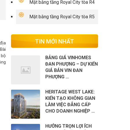
Mặt bằng tầng Royal City tòa R4
Mặt bằng tầng Royal City tòa R5
TIN MỚI NHẤT
địa
Bài
 bộ
BẢNG GIÁ VINHOMES
óng
ĐAN PHƯỢNG – DỰ KIẾN
GIÁ BÁN VIN ĐAN
PHƯỢNG …
HERITAGE WEST LAKE:
KIẾN TẠO KHÔNG GIAN
LÀM VIỆC ĐẲNG CẤP
CHO DOANH NGHIỆP …
HƯỞNG TRỌN LỢI ÍCH