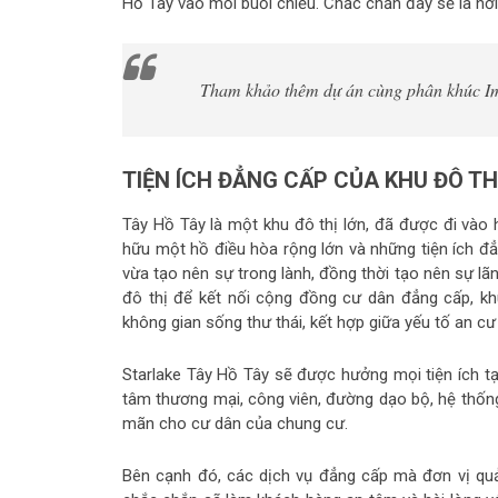
Hồ Tây vào mỗi buổi chiều. Chắc chắn đây sẽ là n
Tham khảo thêm dự án cùng phân khúc Imp
TIỆN ÍCH ĐẲNG CẤP CỦA KHU ĐÔ TH
Tây Hồ Tây là một khu đô thị lớn, đã được đi vào 
hữu một hồ điều hòa rộng lớn và những tiện ích đẳ
vừa tạo nên sự trong lành, đồng thời tạo nên sự 
đô thị để kết nối cộng đồng cư dân đẳng cấp, khu
không gian sống thư thái, kết hợp giữa yếu tố an cư
Starlake Tây Hồ Tây sẽ được hưởng mọi tiện ích tại đ
tâm thương mại, công viên, đường dạo bộ, hệ thốn
mãn cho cư dân của chung cư.
Bên cạnh đó, các dịch vụ đẳng cấp mà đơn vị qu