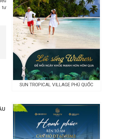
đều
 tư
SUN TROPICAL VILLAGE PHÚ QUỐC
ẦU