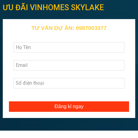
ƯU ĐÃI VINHOMES SKYLAKE
TƯ VẤN DỰ ÁN: 0987003377
Đăng kí ngay