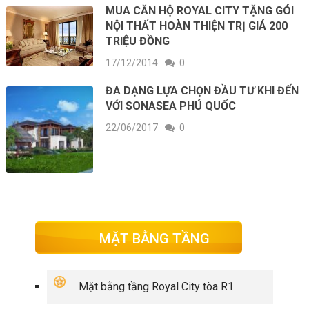
MUA CĂN HỘ ROYAL CITY TẶNG GÓI
NỘI THẤT HOÀN THIỆN TRỊ GIÁ 200
TRIỆU ĐỒNG
17/12/2014
0
ĐA DẠNG LỰA CHỌN ĐẦU TƯ KHI ĐẾN
VỚI SONASEA PHÚ QUỐC
22/06/2017
0
MẶT BẰNG TẦNG
Mặt bằng tầng Royal City tòa R1