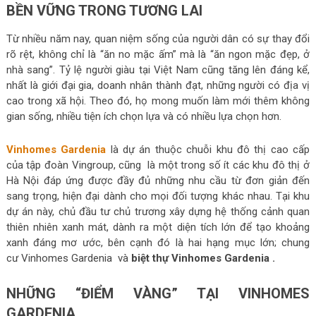
BỀN VỮNG TRONG TƯƠNG LAI
Từ nhiều năm nay, quan niệm sống của người dân có sự thay đổi
rõ rệt, không chỉ là “ăn no mặc ấm” mà là “ăn ngon mặc đẹp, ở
nhà sang”. Tỷ lệ người giàu tại Việt Nam cũng tăng lên đáng kể,
nhất là giới đại gia, doanh nhân thành đạt, những người có địa vị
cao trong xã hội. Theo đó, họ mong muốn làm mới thêm không
gian sống, nhiều tiện ích chọn lựa và có nhiều lựa chọn hơn.
Vinhomes Gardenia
là dự án thuộc chuỗi khu đô thị cao cấp
của tập đoàn Vingroup, cũng là một trong số ít các khu đô thị ở
Hà Nội đáp ứng được đầy đủ những nhu cầu từ đơn giản đến
sang trọng, hiện đại dành cho mọi đối tượng khác nhau. Tại khu
dự án này, chủ đầu tư chủ trương xây dựng hệ thống cảnh quan
thiên nhiên xanh mát, dành ra một diện tích lớn để tạo khoảng
xanh đáng mơ ước, bên cạnh đó là hai hạng mục lớn; chung
cư Vinhomes Gardenia và
biệt thự Vinhomes Gardenia .
NHỮNG “ĐIỂM VÀNG” TẠI VINHOMES
GARDENIA