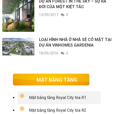
DỰ ÁN FOREST IN THE SKY – SỰ RA
ĐỜI CỦA MỘT KIỆT TÁC
13/09/2017
0
LOẠI HÌNH NHÀ Ở NHÀ SẼ CÓ MẶT TẠI
DỰ ÁN VINHOMES GARDENIA
18/05/2016
0
MẶT BẰNG TẦNG
Mặt bằng tầng Royal City tòa R1
Mặt bằng tầng Royal City tòa R2