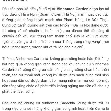
Đầu tiên phải kể đến yếu tố vị trí:
Vinhomes Gardenia
tọa lạc tại
trục đường Hàm Nghi (Quận Từ Liêm, Hà Nội), nằm ngay các trục
đường giao thông huyết mạch như Phạm Hùng, Lê Đức Thọ…
Cùng với tuyến đường sắt trên cao Nhổn – Ga Hà Nội đang được
thi công và sẽ chuẩn bị hoàn thiện, cư dâncó thể dễ dàng di
chuyển đến khu vực trung tâm thành phố. Đây là khu vực được
giới chuyên gia ví như “trái tim của Thăng Long rồng vàng”- nơi
hội tụ năng lượng, vượng khí và tài lộc cho gia chủ.
Thứ hai, Vinhomes Gardenia không gian sống hoàn hảo: Đó là sự
kết hợp giữa không gian xanh trong các khu chung cư Vinhomes
Gardenia và cộng đồng cư dân cùng chung sống chan hòa, thân
thiện, tạo sự thoải mái, không khí được làm sạch cùng mọi sinh
hoạt của dân cư được đảm bảo, mang niềm tin mà còn có một
nền tảng vững chắc để phát triển không ngừng.tạo tiền đề cho sự
phát triển bền vững.
Các căn hộ chung cư Vinhomes Gardenia cũng được tối ưu
trong việc chia sẻ những không gian sống linh hoạt, hiện đại và là