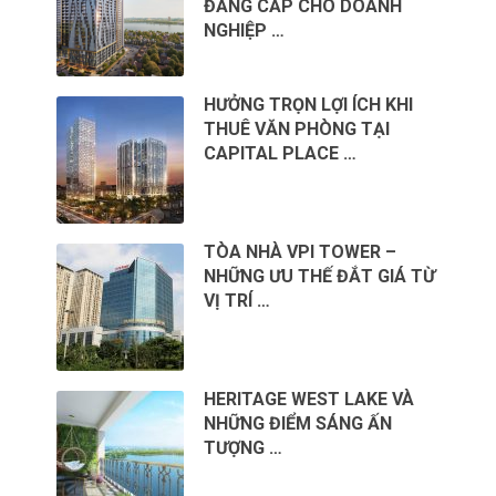
ĐẲNG CẤP CHO DOANH
NGHIỆP …
HƯỞNG TRỌN LỢI ÍCH KHI
THUÊ VĂN PHÒNG TẠI
CAPITAL PLACE …
TÒA NHÀ VPI TOWER –
NHỮNG ƯU THẾ ĐẮT GIÁ TỪ
VỊ TRÍ …
HERITAGE WEST LAKE VÀ
NHỮNG ĐIỂM SÁNG ẤN
TƯỢNG …