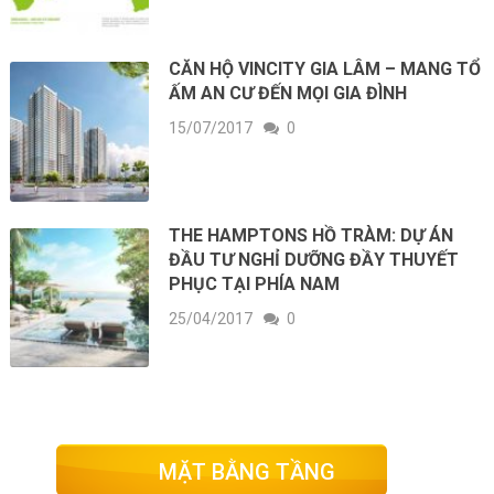
CĂN HỘ VINCITY GIA LÂM – MANG TỔ
ẤM AN CƯ ĐẾN MỌI GIA ĐÌNH
15/07/2017
0
THE HAMPTONS HỒ TRÀM: DỰ ÁN
ĐẦU TƯ NGHỈ DƯỠNG ĐẦY THUYẾT
PHỤC TẠI PHÍA NAM
25/04/2017
0
MẶT BẰNG TẦNG