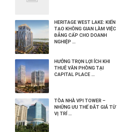
HERITAGE WEST LAKE: KIẾN
TẠO KHÔNG GIAN LÀM VIỆC
ĐẲNG CẤP CHO DOANH
NGHIỆP …
HƯỞNG TRỌN LỢI ÍCH KHI
THUÊ VĂN PHÒNG TẠI
CAPITAL PLACE …
TÒA NHÀ VPI TOWER –
NHỮNG ƯU THẾ ĐẮT GIÁ TỪ
VỊ TRÍ …