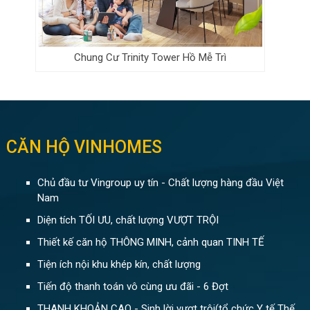
Chung Cư Trinity Tower Hồ Mễ Trì
CĂN HỘ VINHOMES
Chủ đầu tư Vingroup uy tín - Chất lượng hàng đầu Việt
Nam
Diện tích TỐI ƯU, chất lượng VƯỢT TRỘI
Thiết kế căn hộ THÔNG MINH, cảnh quan TINH TẾ
Tiện ích nội khu khép kín, chất lượng
Tiến độ thanh toán vô cùng ưu đãi - 6 Đợt
THANH KHOẢN CAO - Sinh lời vượt trội(tổ chức Y tế Thế