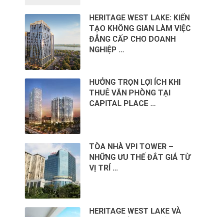
HERITAGE WEST LAKE: KIẾN
TẠO KHÔNG GIAN LÀM VIỆC
ĐẲNG CẤP CHO DOANH
NGHIỆP …
HƯỞNG TRỌN LỢI ÍCH KHI
THUÊ VĂN PHÒNG TẠI
CAPITAL PLACE …
TÒA NHÀ VPI TOWER –
NHỮNG ƯU THẾ ĐẮT GIÁ TỪ
VỊ TRÍ …
HERITAGE WEST LAKE VÀ