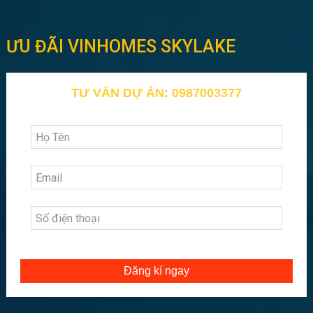
ƯU ĐÃI VINHOMES SKYLAKE
TƯ VẤN DỰ ÁN: 0987003377
Đăng kí ngay