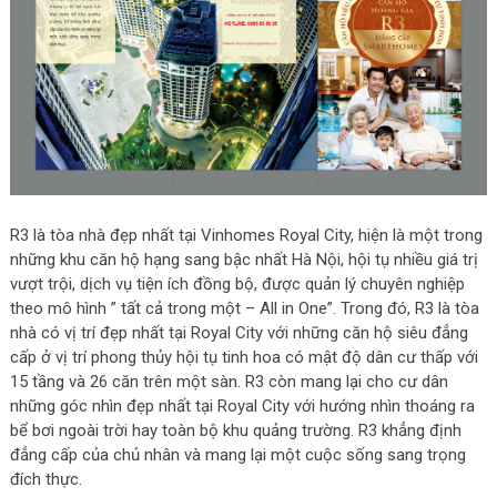
R3 là tòa nhà đẹp nhất tại Vinhomes Royal City, hiện là một trong
những khu căn hộ hạng sang bậc nhất Hà Nội, hội tụ nhiều giá trị
vượt trội, dịch vụ tiện ích đồng bộ, được quản lý chuyên nghiệp
theo mô hình ” tất cả trong một – All in One”. Trong đó, R3 là tòa
nhà có vị trí đẹp nhất tại Royal City với những căn hộ siêu đẳng
cấp ở vị trí phong thủy hội tụ tinh hoa có mật độ dân cư thấp với
15 tầng và 26 căn trên một sàn. R3 còn mang lại cho cư dân
những góc nhìn đẹp nhất tại Royal City với hướng nhìn thoáng ra
bể bơi ngoài trời hay toàn bộ khu quảng trường. R3 khẳng định
đẳng cấp của chủ nhân và mang lại một cuộc sống sang trọng
đích thực.