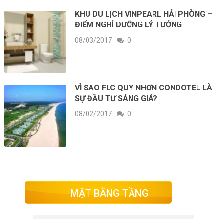
KHU DU LỊCH VINPEARL HẢI PHÒNG –
ĐIỂM NGHỈ DƯỠNG LÝ TƯỞNG
08/03/2017
0
VÌ SAO FLC QUY NHƠN CONDOTEL LÀ
SỰ ĐẦU TƯ SÁNG GIÁ?
08/02/2017
0
MẶT BẰNG TẦNG