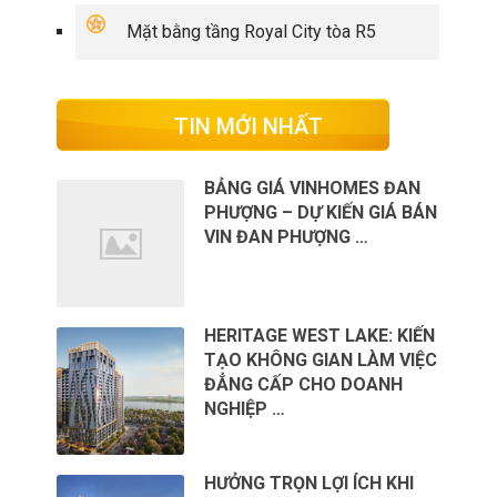
Mặt bằng tầng Royal City tòa R5
TIN MỚI NHẤT
BẢNG GIÁ VINHOMES ĐAN
PHƯỢNG – DỰ KIẾN GIÁ BÁN
VIN ĐAN PHƯỢNG …
HERITAGE WEST LAKE: KIẾN
TẠO KHÔNG GIAN LÀM VIỆC
ĐẲNG CẤP CHO DOANH
NGHIỆP …
HƯỞNG TRỌN LỢI ÍCH KHI