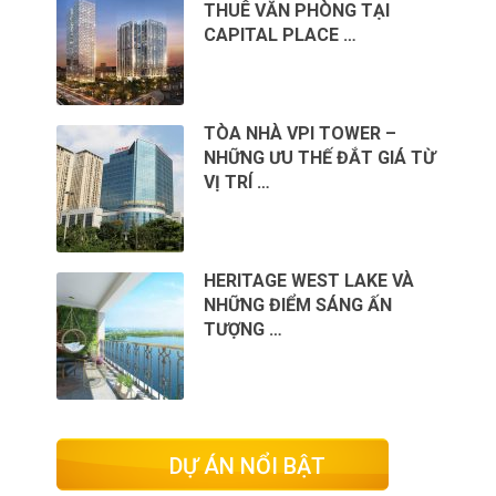
THUÊ VĂN PHÒNG TẠI
CAPITAL PLACE …
TÒA NHÀ VPI TOWER –
NHỮNG ƯU THẾ ĐẮT GIÁ TỪ
VỊ TRÍ …
HERITAGE WEST LAKE VÀ
NHỮNG ĐIỂM SÁNG ẤN
TƯỢNG …
DỰ ÁN NỔI BẬT